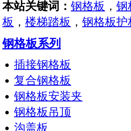
本站关键词：
钢格板
，
钢
板
，
楼梯踏板
，
钢格板护
钢格板系列
插接钢格板
复合钢格板
钢格板安装夹
钢格板吊顶
沟盖板